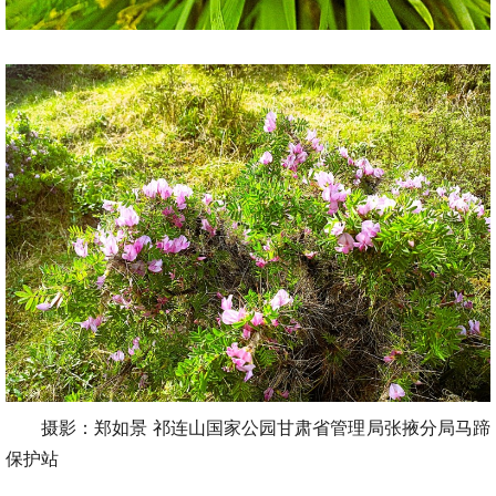
摄影：郑如景 祁连山国家公园甘肃省管理局张掖分局马蹄
保护站