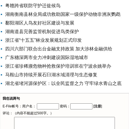
粤赣跨省联防守护迁徙候鸟
湖南衡南县林业局成功救助国家一级保护动物非洲灰鹦鹉
鄱阳湖区人鸟友好社区建设与发展
湖南道县完善监管机制促进鸟类保护
浙江省“十五五”林业发展规划正式印发
四川六部门联合出台金融支持政策 加大涉林金融供给
广东穗深两市全力冲刺建设国际湿地城市
浙江省珍稀濒危物种抢救保护培训班在宁波余姚举办
马鞍山市持续开展石臼湖水域清理与生态修复
湖北省堵河源保护区：以全民监督之力 守牢绿水青山之底
我也说两句
E-File帐号：用户名：
密码：
[
注册
]
评论：（内容不能超过500字。）