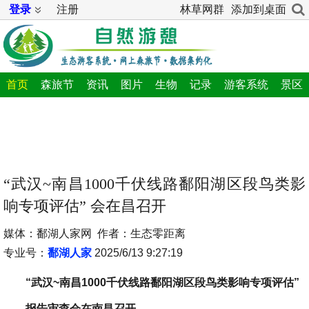
登录
注册
林草网群
添加到桌面
首页
森旅节
资讯
图片
生物
记录
游客系统
景区
“武汉~南昌1000千伏线路鄱阳湖区段鸟类影
响专项评估” 会在昌召开
媒体：鄱湖人家网 作者：生态零距离
专业号：
鄱湖人家
2025/6/13 9:27:19
“武汉~南昌1000千伏线路鄱阳湖区段鸟类影响专项评估”
报告审查会在南昌召开