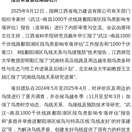
2025年6月12日，国网江西省电力建设有限公司有关部门
组织专家对《武汉~南昌1000千伏线路鄱阳湖区段鸟类影响专
项评估》报告（送审稿）进行了内部审查与交流。会议由唐玮
主任主持，江西省科学院研究员戴年华汇报了“武汉~南昌1000
千伏线路鄱阳湖区段鸟类影响专项评估”工作报告和“1000千伏
黄江Ⅰ、Ⅱ线鄱阳湖区鸟线关系与鸟撞预防”技术报告，江西师范
大学教授邵明勤汇报了“武南特高压线路及周边越冬期鸟类多样
性与生态习性工作进展及后续计划”，北京林业大学副教授王文
娟汇报了“武南线鸟线关系研究进展”。
项目团队在2024年5月至2025年4月，对评价区及周边的
鸟情进行了逐月调查，并在候鸟越冬季（11月至翌年3月）加
强了鸟类时空动态、鸟线关系、鸟撞线及预防技术等研究。“武
汉~南昌1000千伏线路鄱阳湖区段鸟类影响专项评估”报告
和“多措并举推进鄱阳湖区候鸟与特高压线‘鸟线友好’的对策建
议”等，为解决鸟线矛盾、创建友好鸟线提供了强有力的科技支