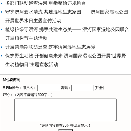
多部门联动巡查淠河 重拳整治违规钓台
守护淠河碧水清流 共建湿地生态家园——淠河国家湿地公园
开展世界水日主题宣传活动
植绿护绿守淠河 携手共建生态美—— 淠河国家湿地公园联合
开展植树节主题活动
开展禁渔期联防巡查 筑牢淠河湿地生态屏障
保护野生动物 开创健康未来 淠河国家湿地公园开展“世界野
生动植物日”主题宣教活动
我也说两句
E-File帐号：用户名：
密码：
[
注册
]
评论：（内容不能超过500字。）
*评论内容将在30分钟以后显示！