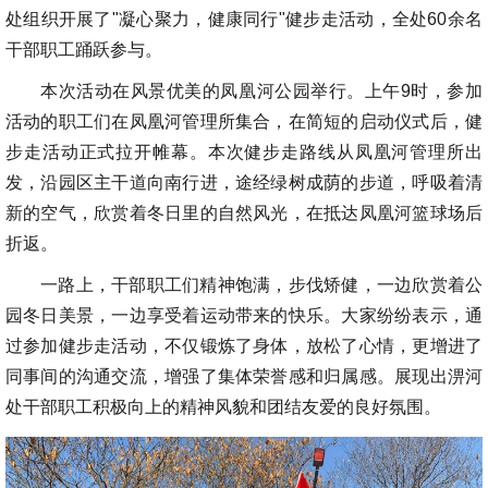
处组织开展了"凝心聚力，健康同行"健步走活动，全处60余名
干部职工踊跃参与。
本次活动在风景优美的凤凰河公园举行。上午9时，参加
活动的职工们在凤凰河管理所集合，在简短的启动仪式后，健
步走活动正式拉开帷幕。本次健步走路线从凤凰河管理所出
发，沿园区主干道向南行进，途经绿树成荫的步道，呼吸着清
新的空气，欣赏着冬日里的自然风光，在抵达凤凰河篮球场后
折返。
一路上，干部职工们精神饱满，步伐矫健，一边欣赏着公
园冬日美景，一边享受着运动带来的快乐。大家纷纷表示，通
过参加健步走活动，不仅锻炼了身体，放松了心情，更增进了
同事间的沟通交流，增强了集体荣誉感和归属感。展现出淠河
处干部职工积极向上的精神风貌和团结友爱的良好氛围。