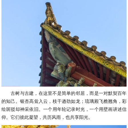
古树与古建，在这里不是简单的邻居，而是一对默契百年
的知己。银杏高耸入云，枝干遒劲如龙；琉璃殿飞檐翘角，彩
绘斑驳却神采依旧。一个用年轮记录时光，一个用壁画讲述信
仰。它们彼此凝望，共历风雨，也共享阳光。