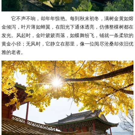
它不声不响，却年年惊艳。每到秋末初冬，满树金黄如熔
金倾泻，叶片薄如蝉翼，在阳光下通体透亮，仿佛整棵树都在
发光。风起时，金叶簌簌而落，如蝶舞纷飞，铺就一条柔软的
黄金小径；无风时，它静立在那里，像一位阅尽沧桑却依旧优
雅的老者。