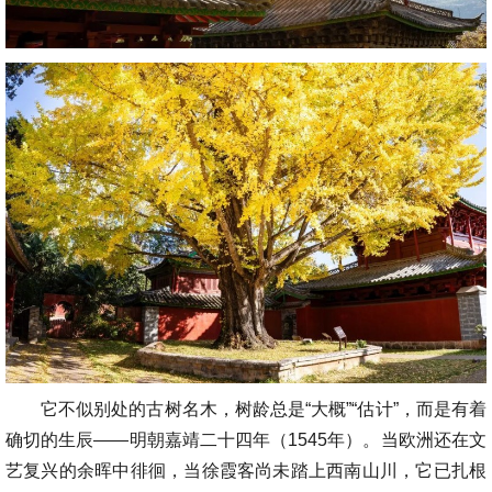
它不似别处的古树名木，树龄总是“大概”“估计”，而是有着
确切的生辰——明朝嘉靖二十四年（1545年）。当欧洲还在文
艺复兴的余晖中徘徊，当徐霞客尚未踏上西南山川，它已扎根