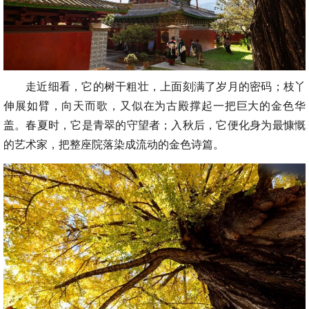
走近细看，它的树干粗壮，上面刻满了岁月的密码；枝丫
伸展如臂，向天而歌，又似在为古殿撑起一把巨大的金色华
盖。春夏时，它是青翠的守望者；入秋后，它便化身为最慷慨
的艺术家，把整座院落染成流动的金色诗篇。