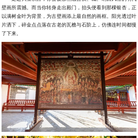
壁画所震撼。而当你转身走出殿门，抬头便看到那棵银杏，正
以满树金叶为背景，为古壁画添上最自然的画框。阳光透过叶
片洒下，碎金点点落在古老的瓦檐与石阶上，仿佛连时间都慢
了下来。