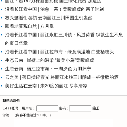
丽江：超142万株新苗扎根 国土绿化跑出“加速度”
沿着长江看中国 | 治愈一幕！栗喉蜂虎的亲子时刻
枝头邂逅钳嘴鹳 云南丽江三川田园生机盎然
跟着老莫观自然 | 八月瓜
沿着长江看中国 | 丽江永胜三川镇：风过荷香 织就生生不息
的夏日华章
沿着长江看中国 | 丽江拉市海：绿意满湿地 白鹭栖枝头
生态云南 | 崖壁上的温柔 “最美小鸟”栗喉蜂虎
生态云南 | 丽江拉市海：一湖夕色 万羽归宁
云之美 | 落日揉碎霞光 将丽江永胜三川酿成一杯微醺的酒
美好生活在云南 | 来20度的丽江 尽享清凉
我也说两句
E-File帐号：用户名：
密码：
[
注册
]
评论：（内容不能超过500字。）