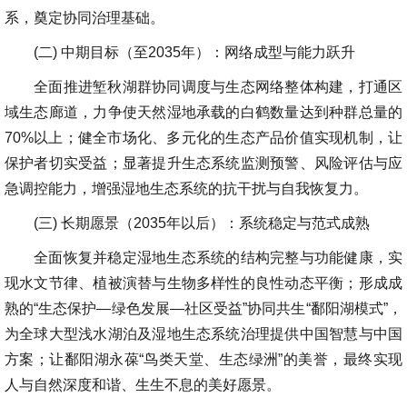
系，奠定协同治理基础。
(二) 中期目标（至2035年）：网络成型与能力跃升
全面推进堑秋湖群协同调度与生态网络整体构建，打通区
域生态廊道，力争使天然湿地承载的白鹤数量达到种群总量的
70%以上；健全市场化、多元化的生态产品价值实现机制，让
保护者切实受益；显著提升生态系统监测预警、风险评估与应
急调控能力，增强湿地生态系统的抗干扰与自我恢复力。
(三) 长期愿景（2035年以后）：系统稳定与范式成熟
全面恢复并稳定湿地生态系统的结构完整与功能健康，实
现水文节律、植被演替与生物多样性的良性动态平衡；形成成
熟的“生态保护—绿色发展—社区受益”协同共生“鄱阳湖模式”，
为全球大型浅水湖泊及湿地生态系统治理提供中国智慧与中国
方案；让鄱阳湖永葆“鸟类天堂、生态绿洲”的美誉，最终实现
人与自然深度和谐、生生不息的美好愿景。