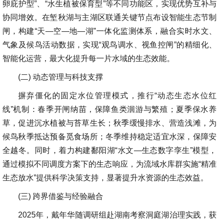
卵庇护型”、“水生植被保育型”等不同功能区，实现优势互补与
协同增效。在堑秋湖与主湖区联通关键节点布设智能生态节制
闸，构建“天—空—地—湖”一体化监测体系，融合实时水文、
气象及候鸟活动数据，实现“观鸟调水、视鱼控闸”的精细化、
智能化运营，最大化提升每一片水域的生态效能。
(二) 动态管理与科技支撑
摒弃僵化的固定水位管理模式，推行“动态生态水位红
线”机制：春季开闸纳苗，保障鱼类洄游与繁殖；夏季保水养
草，促进沉水植被与苔草生长；秋季缓慢排水、营造浅滩，为
候鸟秋季抵达预备觅食场所；冬季维持稳定适宜水深，保障安
全越冬。同时，着力构建鄱阳湖“水文—生态数字孪生”模型，
通过模拟不同调度方案下的生态响应，为流域水库群实施“精准
生态放水”提供科学决策支持，显著提升水资源的生态效益。
(三) 跨界借鉴与经验融合
2025年，戴年华随调研组赴湖南考察洞庭湖治理实践，获