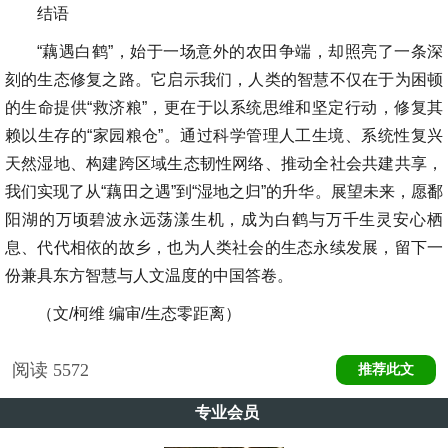
结语
“藕遇白鹤”，始于一场意外的农田争端，却照亮了一条深
刻的生态修复之路。它启示我们，人类的智慧不仅在于为困顿
的生命提供“救济粮”，更在于以系统思维和坚定行动，修复其
赖以生存的“家园粮仓”。通过科学管理人工生境、系统性复兴
天然湿地、构建跨区域生态韧性网络、推动全社会共建共享，
我们实现了从“藕田之遇”到“湿地之归”的升华。展望未来，愿鄱
阳湖的万顷碧波永远荡漾生机，成为白鹤与万千生灵安心栖
息、代代相依的故乡，也为人类社会的生态永续发展，留下一
份兼具东方智慧与人文温度的中国答卷。
（文/柯维 编审/生态零距离）
阅读
5572
推荐此文
专业会员