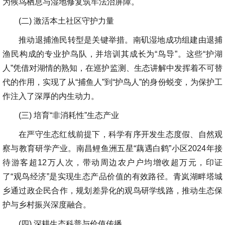
为候鸟栖息与湿地修复筑牢法治屏障。
(二) 激活本土社区守护力量
推动退捕渔民转型是关键举措。南矶湿地成功组建由退捕
渔民构成的专业护鸟队，并培训其成长为“鸟导”。这些“护湖
人”凭借对湖情的熟知，在巡护监测、生态讲解中发挥着不可替
代的作用，实现了从“捕鱼人”到“护鸟人”的身份蜕变，为保护工
作注入了深厚的内生动力。
(三) 培育“非消耗性”生态产业
在严守生态红线前提下，科学有序开发生态度假、自然观
察与教育研学产业。南昌鲤鱼洲五星“藕遇白鹤”小区2024年接
待游客超12万人次，带动周边农户户均增收超万元，印证
了“观鸟经济”是实现生态产品价值的有效路径。青岚湖畔塔城
乡通过政企民合作，规划差异化的观鸟研学线路，推动生态保
护与乡村振兴深度融合。
(四) 深耕生态科普与价值传播