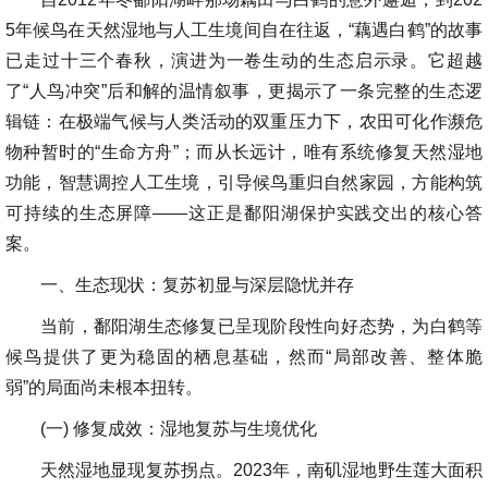
5年候鸟在天然湿地与人工生境间自在往返，“藕遇白鹤”的故事
已走过十三个春秋，演进为一卷生动的生态启示录。它超越
了“人鸟冲突”后和解的温情叙事，更揭示了一条完整的生态逻
辑链：在极端气候与人类活动的双重压力下，农田可化作濒危
物种暂时的“生命方舟”；而从长远计，唯有系统修复天然湿地
功能，智慧调控人工生境，引导候鸟重归自然家园，方能构筑
可持续的生态屏障——这正是鄱阳湖保护实践交出的核心答
案。
一、生态现状：复苏初显与深层隐忧并存
当前，鄱阳湖生态修复已呈现阶段性向好态势，为白鹤等
候鸟提供了更为稳固的栖息基础，然而“局部改善、整体脆
弱”的局面尚未根本扭转。
(一) 修复成效：湿地复苏与生境优化
天然湿地显现复苏拐点。2023年，南矶湿地野生莲大面积