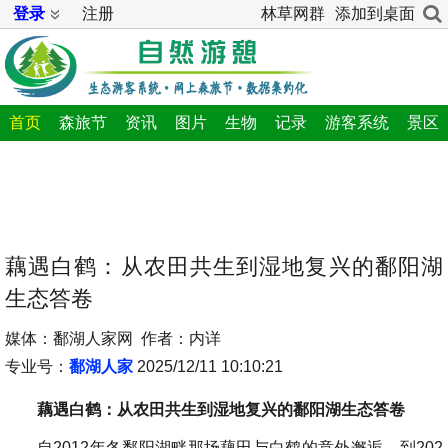
登录
注册
林草网群
添加到桌面
首页
森旅节
资讯
图片
生物
记录
游客系统
景区
藕遇白鹤：从农田共生到湿地复兴的鄱阳湖
生态答卷
媒体：鄱湖人家网 作者：内详
专业号：
鄱湖人家
2025/12/11 10:10:21
藕遇白鹤：从农田共生到湿地复兴的鄱阳湖生态答卷
自2012年冬鄱阳湖畔那场藕田与白鹤的意外邂逅，到202