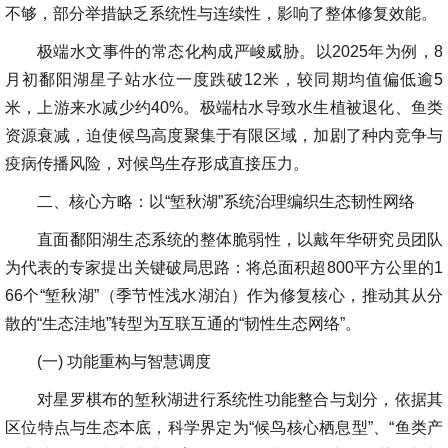
不够，部分举措缺乏系统性与连续性，影响了整体修复效能。
极端水文事件的常态化构成严峻威胁。以2025年为例，8
月初鄱阳湖星子站水位一度跌破12米，较同期均值偏低逾5
米，上游来水减少约40%。极端枯水导致水生植被退化、鱼类
资源衰减，迫使候鸟高度聚集于有限区域，加剧了种内竞争与
疫病传播风险，对候鸟生存形成直接压力。
二、核心方略：以“堑秋湖”系统治理编织生态韧性网络
直面鄱阳湖生态系统的整体脆弱性，以戴年华研究员团队
为代表的专家提出关键破局思路：将总面积超800平方公里的1
66个“堑秋湖”（季节性浅水湖泊）作为修复核心，推动其从分
散的“生态洼地”转型为互联互通的“韧性生态网络”。
(一) 功能重构与智慧调度
对星罗棋布的堑秋湖进行系统性功能整合与划分，依据其
区位特点与生态本底，科学界定为“候鸟核心栖息型”、“鱼类产