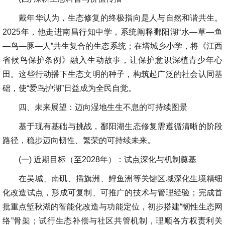
戴年华认为，生态修复的终极指向是人与自然和谐共生。
2025年，他走进南昌行知中学，系统阐释鄱阳湖“水—草—鱼
—鸟—豚—人”共生复合的生态系统；在塔城乡小学，将《江西
省候鸟保护条例》融入生动故事，让保护意识深植青少年心
田。这些行动播下生态文明的种子，构筑起广泛的社会认同基
础，使“爱鸟护湖”日益成为全民自觉。
四、未来展望：迈向湿地生生不息的可持续图景
基于现有基础与挑战，鄱阳湖生态修复需遵循清晰的阶段
路径，稳步迈向韧性、繁荣的可持续未来。
(一) 近期目标（至2028年）：试点深化与机制奠基
在吴城、南矶、插旗洲、鲤鱼洲等关键区域深化生境精细
化改造试点，形成可复制、可推广的技术与管理经验；完成首
批重点堑秋湖的智能化改造与功能定位，初步搭建“韧性生态网
络”骨架；试行生态补偿与社区共管机制，理顺各方权责利关