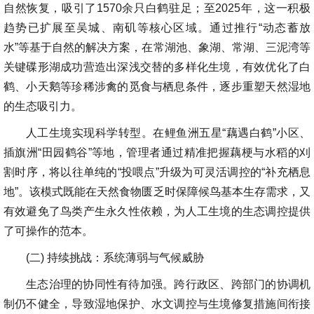
自然恢复，吸引了1570余只白鹤驻足；至2025年，这一积极
趋势已扩展至吴城、南矶等核心区域。通过推行“动态蓄放
水”等基于自然的解决方案，在常湖池、象湖、常湖、三泥湾等
关键碟形湖成功营造出深浅交替的多样化生境，有效优化了白
鹤、小天鹅等珍稀涉禽的觅食与栖息条件，逐步重塑天然湿地
的生态吸引力。
人工生境实现科学转型。在鲤鱼洲五星“藕遇白鹤”小区、
插旗洲“田园鹤谷”等地，管理者通过精准把握藕梗与水稻的刈
割时序，将以往单纯的“投喂点”升级为可灵活调控的“补充栖息
地”。该模式既能在天然食物匮乏时保障候鸟基本生存需求，又
有效避免了鸟类产生永久性依赖，为人工生境的生态调控提供
了可操作的范本。
(二) 持续挑战：系统薄弱与气候威胁
生态治理的协同性有待加强。跨行政区、跨部门的协调机
制仍不健全，导致湿地保护、水文调控与生境修复措施间衔接