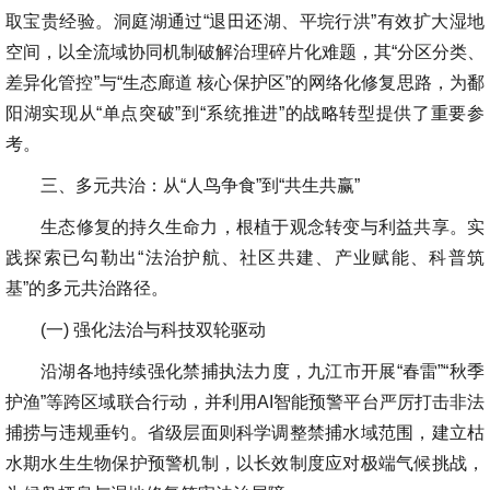
取宝贵经验。洞庭湖通过“退田还湖、平垸行洪”有效扩大湿地
空间，以全流域协同机制破解治理碎片化难题，其“分区分类、
差异化管控”与“生态廊道 核心保护区”的网络化修复思路，为鄱
阳湖实现从“单点突破”到“系统推进”的战略转型提供了重要参
考。
三、多元共治：从“人鸟争食”到“共生共赢”
生态修复的持久生命力，根植于观念转变与利益共享。实
践探索已勾勒出“法治护航、社区共建、产业赋能、科普筑
基”的多元共治路径。
(一) 强化法治与科技双轮驱动
沿湖各地持续强化禁捕执法力度，九江市开展“春雷”“秋季
护渔”等跨区域联合行动，并利用AI智能预警平台严厉打击非法
捕捞与违规垂钓。省级层面则科学调整禁捕水域范围，建立枯
水期水生生物保护预警机制，以长效制度应对极端气候挑战，