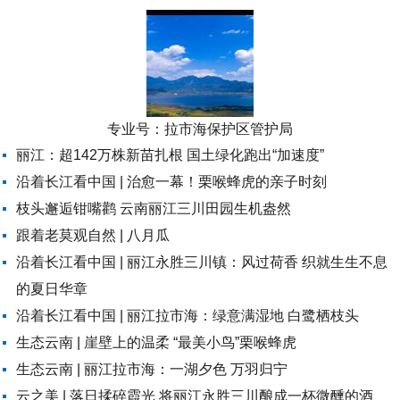
专业号：
拉市海保护区管护局
丽江：超142万株新苗扎根 国土绿化跑出“加速度”
沿着长江看中国 | 治愈一幕！栗喉蜂虎的亲子时刻
枝头邂逅钳嘴鹳 云南丽江三川田园生机盎然
跟着老莫观自然 | 八月瓜
沿着长江看中国 | 丽江永胜三川镇：风过荷香 织就生生不息
的夏日华章
沿着长江看中国 | 丽江拉市海：绿意满湿地 白鹭栖枝头
生态云南 | 崖壁上的温柔 “最美小鸟”栗喉蜂虎
生态云南 | 丽江拉市海：一湖夕色 万羽归宁
云之美 | 落日揉碎霞光 将丽江永胜三川酿成一杯微醺的酒