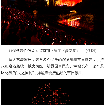
非遗代表性传承人@南翔上演了《炭花舞》。（供图）
除火艺表演外，来自多个民族的演员身着节日盛装，手持
火把巡游踏歌，以火为媒，祈愿国泰民安、幸福长存。整个景
区化身为“火之国度”，洋溢着喜庆热烈的节日氛围。