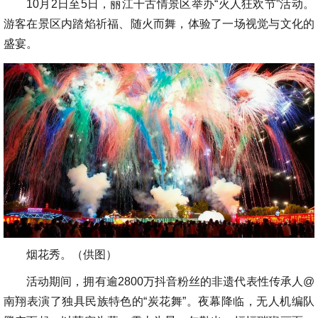
10月2日至5日，丽江千古情景区举办“火人狂欢节”活动。
游客在景区内踏焰祈福、随火而舞，体验了一场视觉与文化的
盛宴。
烟花秀。（供图）
活动期间，拥有逾2800万抖音粉丝的非遗代表性传承人@
南翔表演了独具民族特色的“炭花舞”。夜幕降临，无人机编队