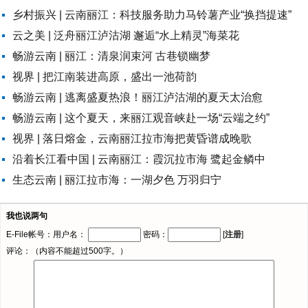
乡村振兴 | 云南丽江：科技服务助力马铃薯产业“换挡提速”
云之美 | 泛舟丽江泸沽湖 邂逅“水上精灵”海菜花
畅游云南 | 丽江：清泉润束河 古巷锁幽梦
视界 | 把江南装进高原，盛出一池荷韵
畅游云南 | 逃离盛夏热浪！丽江泸沽湖的夏天太治愈
畅游云南 | 这个夏天，来丽江观音峡赴一场“云端之约”
视界 | 落日熔金，云南丽江拉市海把黄昏谱成晚歌
沿着长江看中国 | 云南丽江：霞沉拉市海 鹭起金鳞中
生态云南 | 丽江拉市海：一湖夕色 万羽归宁
我也说两句
E-File帐号：用户名：
密码：
[
注册
]
评论：（内容不能超过500字。）