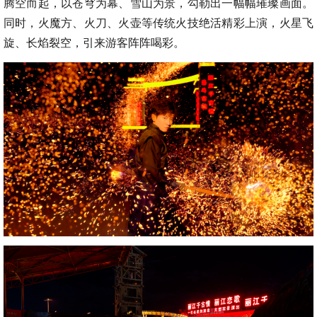
腾空而起，以苍穹为幕、雪山为景，勾勒出一幅幅璀璨画面。
同时，火魔方、火刀、火壶等传统火技绝活精彩上演，火星飞
旋、长焰裂空，引来游客阵阵喝彩。