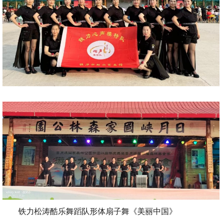
铁力松涛酷乐舞蹈队形体扇子舞《美丽中国》