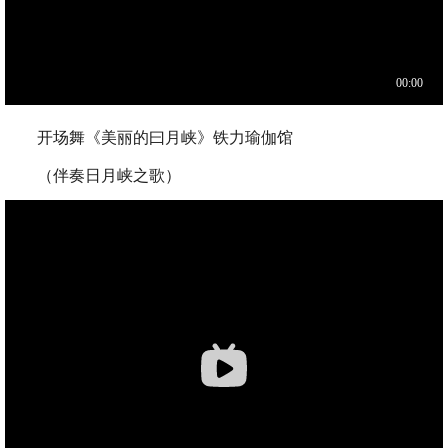
开场舞《美丽的曰月峡》铁力瑜伽馆
（伴奏日月峡之歌）