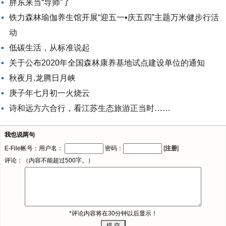
胖东来当“导师”了
铁力森林瑜伽养生馆开展“迎五一▪庆五四”主题万米健步行活
动
低碳生活，从标准说起
关于公布2020年全国森林康养基地试点建设单位的通知
秋夜月.龙腾日月峡
庚子年七月初一火烧云
诗和远方六合行，看江苏生态旅游正当时……
我也说两句
E-File帐号：用户名：
密码：
[
注册
]
评论：（内容不能超过500字。）
*评论内容将在30分钟以后显示！