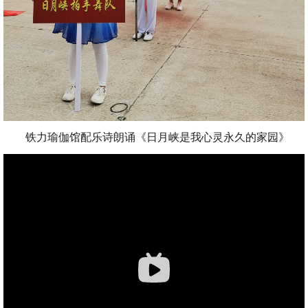
铁力瑜伽馆配乐诗朗诵《日月峡是我心灵永久的家园》