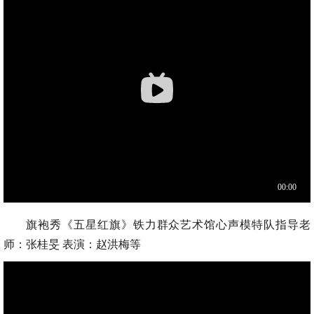
旗袍秀《五星红旗》铁力群众艺术馆心声模特队指导老
师：张桂旻 表演：赵洪梅等