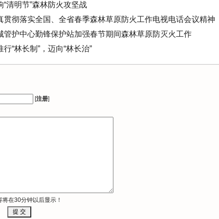
“清明节”森林防火攻坚战
真贯彻落实全国、全省春季森林草原防火工作电视电话会议精神
城管护中心勤锋保护站加强春节期间森林草原防灭火工作
行“林长制”，迈向“林长治”
设，深化“绿色”革命
理局到勤锋保护站督查森林防火工作
开专题会议 安排部署森林防火工作
[
注册
]
织开展打击乱采乱挖野生植物专项行动
开护林员培训工作会议
容将在30分钟以后显示！