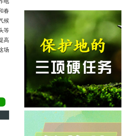
作电
和春
气候
头等
提高
这场