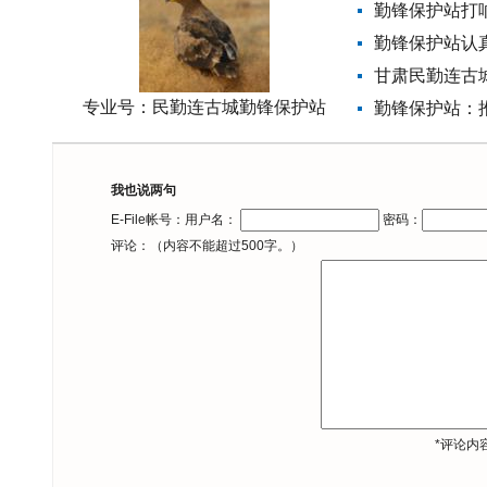
勤锋保护站打响
勤锋保护站认
甘肃民勤连古
专业号：
民勤连古城勤锋保护站
勤锋保护站：推
推动生态文明建
武威市应急管
我也说两句
勤锋保护站召
E-File帐号：用户名：
密码：
勤锋保护站组
评论：（内容不能超过500字。）
勤锋保护站召
*评论内